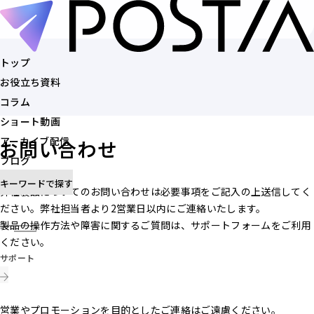
トップ
お役立ち資料
トップ
コラム
お役立ち資料
ショート動画
コラム
アーカイブ配信
お問い合わせ
ショート動画
ブログ
アーカイブ配信
キーワードで探す
ブログ
弊社製品についてのお問い合わせは必要事項をご記入の上送信してく
ださい。弊社担当者より2営業日以内にご連絡いたします。
記事を探す
製品の操作方法や障害に関するご質問は、サポートフォームをご利用
ください。
サポート
営業やプロモーションを目的としたご連絡はご遠慮ください。