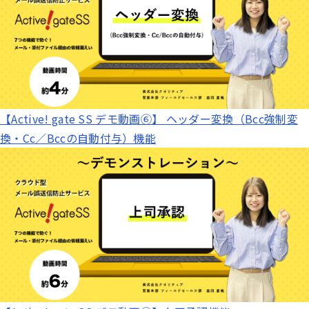
【Active! gate SS デモ動画⑥】 ヘッダー変換（Bcc強制変
換・Cc／Bccの自動付与）機能